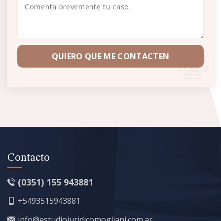
QUIERO QUE ME CONTACTEN
Contacto
(0351) 155 943881
+5493515943881
info@estudiojuridicomogliani.com.ar