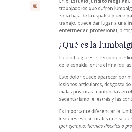
En el
Estudio Jurídico Mogliani
E-MAIL
trabajadores que sufren lumbalgia
zona baja de la espalda puede par
trabajo, puede dar lugar a una
i
enfermedad profesional
, a ca
¿Qué es la lumbalgi
La lumbalgia es el término médico
de la espalda, entre el final de la
Este dolor puede aparecer por mú
lesiones articulares, desgaste de
malas posturas mantenidas en el
sedentarismo, el estrés y las con
Es importante diferenciar la lumb
lesiones estructurales que se ob
(por ejemplo, hernias discales o pr