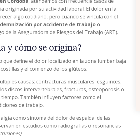
, en Córdoba
, atendemos con frecuencia casos de
 originada por su actividad laboral. El dolor en la
ecer algo cotidiano, pero cuando se vincula con el
ndemnización por accidente de trabajo o
rgo de la Aseguradora de Riesgos del Trabajo (ART).
a y cómo se origina?
 que define el dolor localizado en la zona lumbar baja
s costillas y el comienzo de los glúteos.
ltiples causas: contracturas musculares, esguinces,
 los discos intervertebrales, fracturas, osteoporosis o
 tiempo. También influyen factores como el
diciones de trabajo.
algia como síntoma del dolor de espalda, de las
servan en estudios como radiografías o resonancias
otrusiones)
.